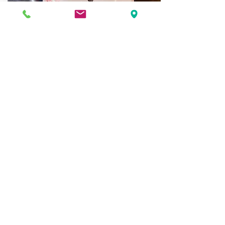
こだわり その3
出汁の基本（昆布）
昆布には、利尻・羅臼・日高・道南などがあ
りますが店では道南でとれる天然真昆布を3
年以上寝かせたものを使っています。